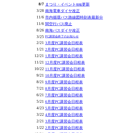
8/7
まつり・イベント
更新
情報
3/28
南海電車
ダイヤ改正
11/6
市内循環バス路線図時刻表最新分
11/6
関空行バス廃止
8/26
南海バス
ダイヤ改正
3/25
PC講習会終了のお知らせ
2/21
3月度PC講習会日程表
1/21
2月度PC講習会日程表
12/21
1月度PC講習会日程表
11/21
12月度PC講習会日程表
10/22
11月度PC講習会日程表
9/21
10月度PC講習会日程表
8/21
9月度PC講習会日程表
7/21
8月度PC講習会日程表
6/21
7月度PC講習会日程表
5/21
6月度PC講習会日程表
4/23
5月度PC講習会日程表
3/22
4月度PC講習会日程表
2/21
3月度PC講習会日程表
1/22
2月度PC講習会日程表