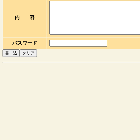
内 容
パスワード