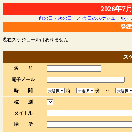
2026年
←
前の日
・
次の日
→／
今日のスケジュール
／
登録
現在スケジュールはありません。
ス
名 前
電子メール
時 間
時
分 ～
種 別
タイトル
場 所