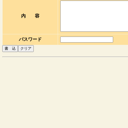
内 容
パスワード