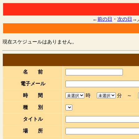
←
前の日
・
次の日
→
現在スケジュールはありません。
名 前
電子メール
時 間
時
分 ～
種 別
タイトル
場 所