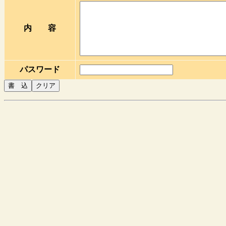
内 容
パスワード