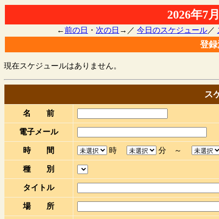
2026年
←
前の日
・
次の日
→／
今日のスケジュール
／
登録
現在スケジュールはありません。
ス
名 前
電子メール
時 間
時
分 ～
種 別
タイトル
場 所