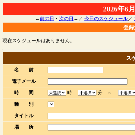
2026年
←
前の日
・
次の日
→／
今日のスケジュール
／
登録
現在スケジュールはありません。
ス
名 前
電子メール
時 間
時
分 ～
種 別
タイトル
場 所