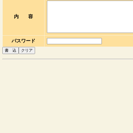
内 容
パスワード