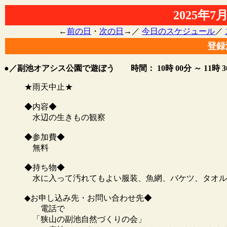
2025年
←
前の日
・
次の日
→／
今日のスケジュール
／
登録
●／副池オアシス公園で遊ぼう
時間： 10時 00分 ～
11時
★雨天中止★
◆内容◆
水辺の生きもの観察
◆参加費◆
無料
◆持ち物◆
水に入って汚れてもよい服装、魚網、バケツ、タオル
◆お申し込み先・お問い合わせ先◆
電話で
「狭山の副池自然づくりの会」