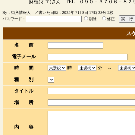
麻植(オエ)さん TEL ０９０－３７０６－８２
By：街角情報人 ／書いた日時：2025年 7月 8日 17時 23分 5秒
パスワード：
削除
修正
ス
名 前
電子メール
時 間
時
分 ～
種 別
タイトル
場 所
内 容